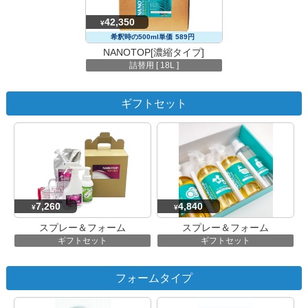
42,350
¥
希釈時の500ml単価
589円
NANOTOP[濃縮タイプ]
詰替用 [ 18L ]
ギフトセット
7,260
4,840
¥
¥
スプレー＆フォーム
スプレー＆フォーム
ギフトセット
ギフトセット
フォームタイプ