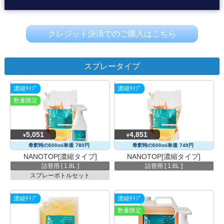
クレジット決済でのご購入はこちら
スプレータイプ
濃縮ﾀｲﾌﾟ
濃縮ﾀｲﾌﾟ
数量限定
5,051
4,851
¥
¥
希釈時の500ml単価
780円
希釈時の500ml単価
749円
NANOTOP[濃縮タイプ]
NANOTOP[濃縮タイプ]
詰替用 [ 1.8L ]
詰替用 [ 1.8L ]
スプレーボトルセット
濃縮ﾀｲﾌﾟ
濃縮ﾀｲﾌﾟ
数量限定