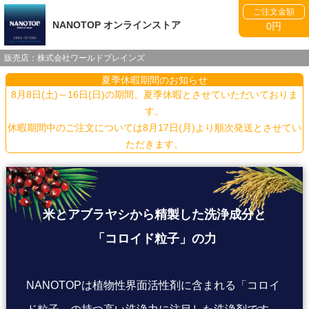
ご注文金額
NANOTOP オンラインストア
0円
販売店：株式会社ワールドブレインズ
夏季休暇期間のお知らせ
8月8日(土)～16日(日)の期間、夏季休暇とさせていただいておりま
す。
休暇期間中のご注文については8月17日(月)より順次発送とさせてい
ただきます。
米とアブラヤシから精製した洗浄成分と
「コロイド粒子」の力
NANOTOPは植物性界面活性剤に含まれる「コロイ