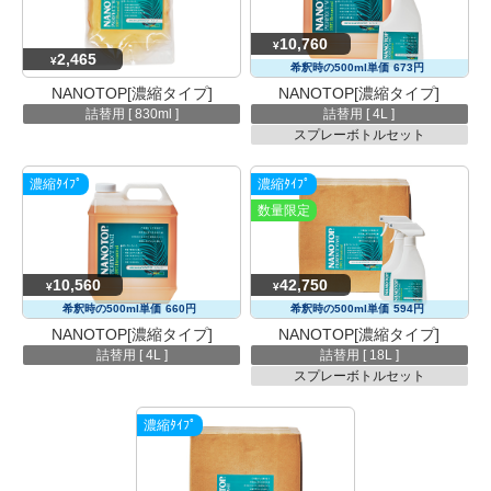
10,760
¥
2,465
¥
希釈時の500ml単価
673円
NANOTOP[濃縮タイプ]
NANOTOP[濃縮タイプ]
詰替用 [ 830ml ]
詰替用 [ 4L ]
スプレーボトルセット
濃縮ﾀｲﾌﾟ
濃縮ﾀｲﾌﾟ
数量限定
10,560
42,750
¥
¥
希釈時の500ml単価
660円
希釈時の500ml単価
594円
NANOTOP[濃縮タイプ]
NANOTOP[濃縮タイプ]
詰替用 [ 4L ]
詰替用 [ 18L ]
スプレーボトルセット
濃縮ﾀｲﾌﾟ