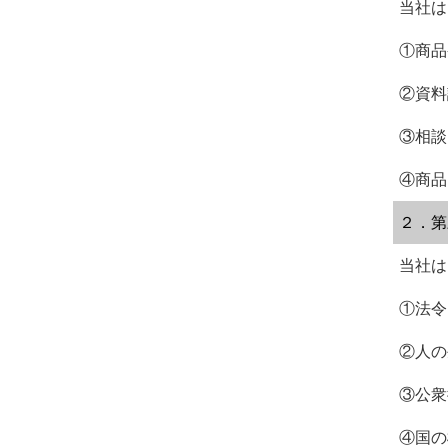
当社は
①商品
②資料
③相談
④商品
２．第
当社は
①法令
②人の
③公衆
④国の